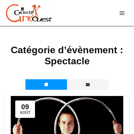
Aller
au
contenu
Catégorie d’évènement :
Spectacle
09
AOÛT