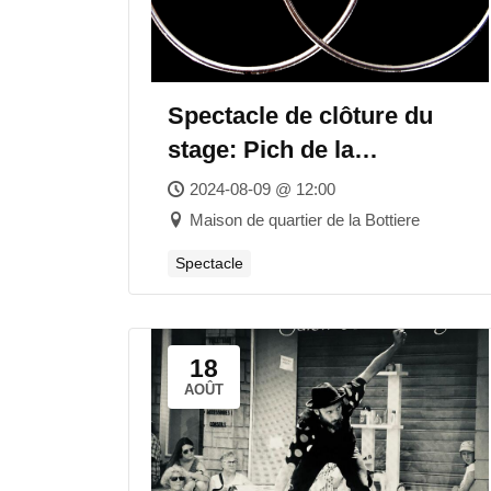
Spectacle de clôture du
stage: Pich de la
compagnie du Cirque
2024-08-09 @ 12:00
Graphique
Maison de quartier de la Bottiere
Spectacle
18
AOÛT