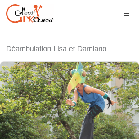
Aller
au
contenu
Déambulation Lisa et Damiano