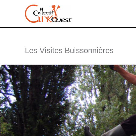
Aller
au
contenu
Les Visites Buissonnières